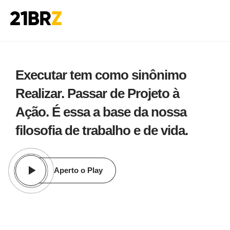
Skip
[rev_slider_vc alias=”home-final”]
to
content
Executar tem como sinônimo
Realizar. Passar de Projeto à
Ação. É essa a base da nossa
filosofia de trabalho e de vida.
Aperto o Play