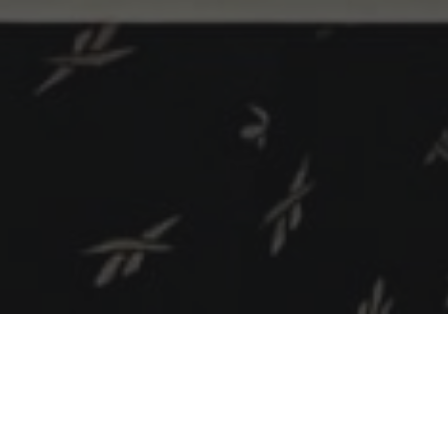
A nossa super convidada da vez foi repórter do CQC,
assim como do programa do Otávio Mesquita, e atuou no
filme Meus 15 Anos, produção com Larissa Manoela.
Comunicadora nata, hoje é uma incentivadora do esporte