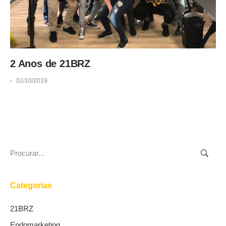
2 Anos de 21BRZ
-
02/10/2019
Search
for:
Categorias
21BRZ
Endomarketing