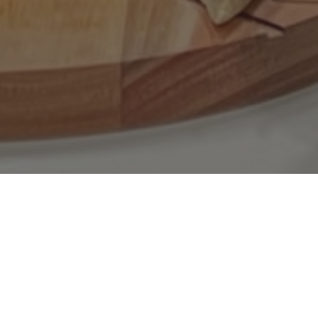
Search
for:
Categorias