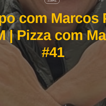
21BRZ
po com Marcos 
 | Pizza com Ma
#41