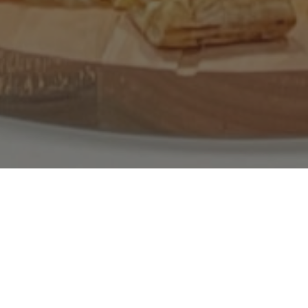
rketing
, recebemos o “contador de causos” mais famoso do
resentador da TV TEM, afiliada da Rede Globo que cobre 318
território paulista.
ar como apresentador em uma das principais afiliadas da TV