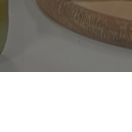
No quadragésimo primeiro episódio do
Pizza com Ma
interior de São Paulo:
Marcos Paiva
atualmente é ap
municípios de São Paulo, o que corresponde a 49% do 
Ele nos contou como começou sua carreira e foi par