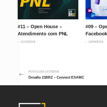
#11 – Open House –
#09 – Op
Atendimento com PNL
Faceboo
-
21/10/2019
-
10/09/2019
POSTAGEM ANTERIOR
Desafio 21BRZ – Connect ESAMC