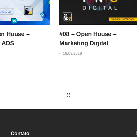
en House –
#08 – Open House –
k ADS
Marketing Digital
-
19/08/2019
Contato