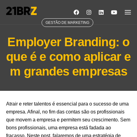
Skip
to
content
GESTÃO DE MARKETING
Employer Branding: o
que é e como aplicar e
m grandes empresas
Atrair e reter talentos é essencial para o sucesso de uma
empresa. Afinal, no fim das contas são os profissionais
que movem a empresa e permitem seu crescimento. Sem
bons profissionais, uma empresa está fadada ao
fracasso. Neste post, falaremos de uma estratégia de