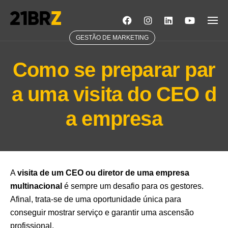
Skip
to
content
GESTÃO DE MARKETING
Como se preparar par
a uma visita do CEO d
a empresa
A
visita de um CEO ou diretor de uma empresa
multinacional
é sempre um desafio para os gestores.
Afinal, trata-se de uma oportunidade única para
conseguir mostrar serviço e garantir uma ascensão
profissional.