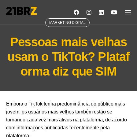
Skip
to
content
MARKETING DIGITAL
Pessoas mais velhas
usam o TikTok? Plataf
orma diz que SIM
Embora o TikTok tenha predominância do público mais
jovem, os usuários mais velhos também estão se
tornando cada vez mais ativos na plataforma, de acordo
com informações publicadas recentemente pela
plataforma.