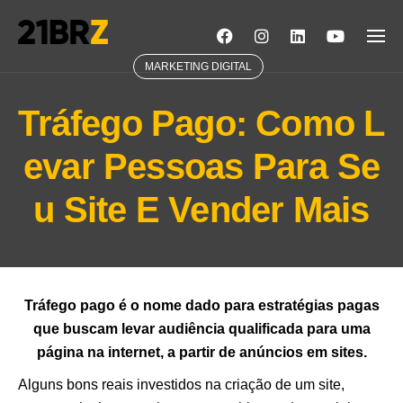
Skip
to
content
MARKETING DIGITAL
Tráfego Pago: Como L
evar Pessoas Para Se
u Site E Vender Mais
Tráfego pago é o nome dado para estratégias pagas
que buscam levar audiência qualificada para uma
página na internet, a partir de anúncios em sites.
Alguns bons reais investidos na criação de um site,