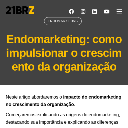
Skip
to
content
ENDOMARKETING
Endomarketing: como
impulsionar o crescim
ento da organização
Neste artigo abordaremos o
impacto do endomarketing
no crescimento da organização
.
Começaremos explicando as origens do endomarketing,
destacando sua importância e explicando as diferenças