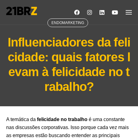
Skip
to
content
ENDOMARKETING
Influenciadores da feli
cidade: quais fatores l
evam à felicidade no t
rabalho?
A temática da
felicidade no trabalho
é uma constante
nas discussões corporativas. Isso porque cada vez mais
as empresas estão buscando entender as principais