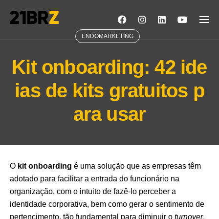
Skip
to
content
ENDOMARKETING
Kit onboarding: 42 ide
ias de kits gratuitos p
ara usar
O
kit onboarding
é uma solução que as empresas têm
adotado para facilitar a entrada do funcionário na
organização, com o intuito de fazê-lo perceber a
identidade corporativa, bem como gerar o sentimento de
pertencimento, tão fundamental para diminuir o
turnover
.