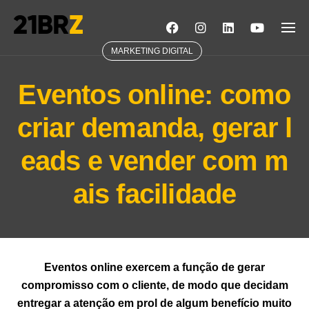
Skip
to
content
MARKETING DIGITAL
Eventos online: como
criar demanda, gerar l
eads e vender com m
ais facilidade
Eventos online exercem a função de gerar
compromisso com o cliente, de modo que decidam
entregar a atenção em prol de algum benefício muito