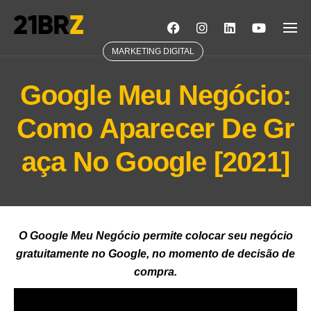
Skip
to
content
MARKETING DIGITAL
Google Meu Negócio:
Como Aparecer De Gr
aça No Google [2021]
O Google Meu Negócio permite colocar seu negócio
gratuitamente no Google, no momento de decisão de
compra.