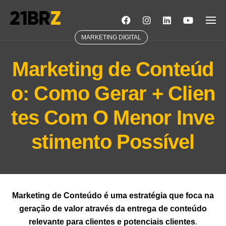
Skip
to
content
MARKETING DIGITAL
Marketing de Conteúd
o: Como Gerar + Clien
tes Com O Menor Inve
stimento Possível
Marketing de Conteúdo é uma estratégia que foca na
geração de valor através da entrega de conteúdo
relevante para clientes e potenciais clientes
.