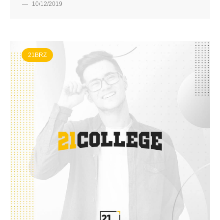
—
10/12/2019
21BRZ