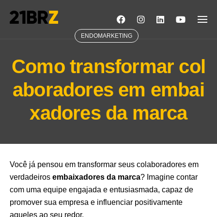
Skip
to
content
ENDOMARKETING
Como transformar col
aboradores em embai
xadores da marca
Você já pensou em transformar seus colaboradores em
verdadeiros
embaixadores da marca
? Imagine contar
com uma equipe engajada e entusiasmada, capaz de
promover sua empresa e influenciar positivamente
aqueles ao seu redor.