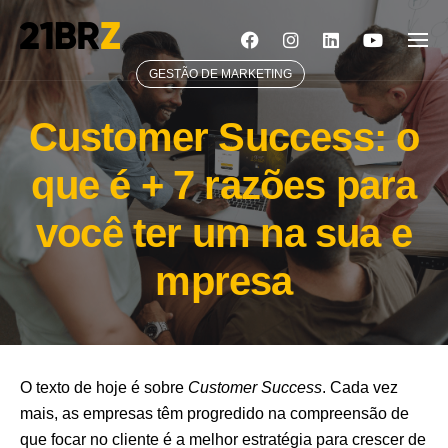
Skip
to
content
GESTÃO DE MARKETING
Customer Success: o
que é + 7 razões para
você ter um na sua e
mpresa
O texto de hoje é sobre
Customer Success
. Cada vez
mais, as empresas têm progredido na compreensão de
que focar no cliente é a melhor estratégia para crescer de