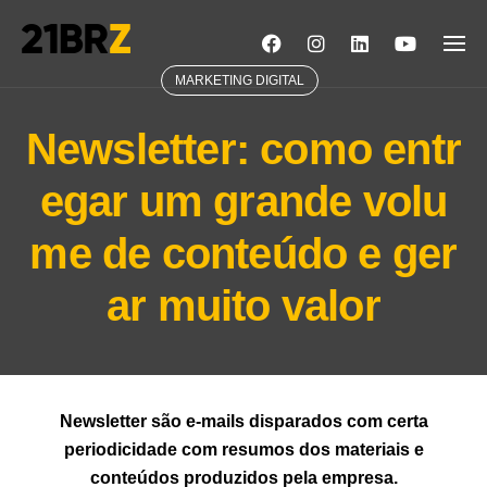
Skip
to
content
MARKETING DIGITAL
Newsletter: como entr
egar um grande volu
me de conteúdo e ger
ar muito valor
Newsletter são e-mails disparados com certa
periodicidade com resumos dos materiais e
conteúdos produzidos pela empresa.